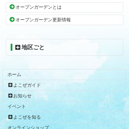
の
戻
オープンガーデンとは
先
る
頭
オープンガーデン更新情報
へ
戻
る
地区ごと
ホーム
よこぜガイド
お知らせ
イベント
よこぜを知る
オンラインショップ