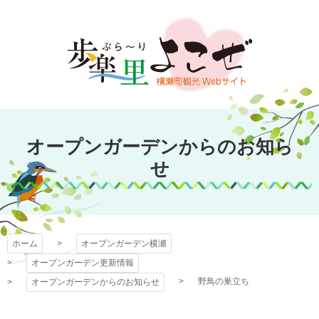
コ
ン
テ
ン
ツ
本
文
オープンガーデン
へ
オープンガーデンからのお知ら
ス
横瀬
キ
せ
ッ
プ
ホーム
オープンガーデン横瀬
オープンガーデン更新情報
野鳥の巣立ち
オープンガーデンからのお知らせ