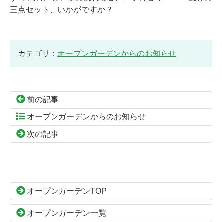
三点セット、いかがですか？
カテゴリ：
オープンガーデンからのお知らせ
前の記事
オープンガーデンからのお知らせ
次の記事
コ
ペ
ン
ー
テ
ジ
ン
の
オープンガーデンTOP
ツ
先
本
頭
オープンガーデン一覧
文
へ