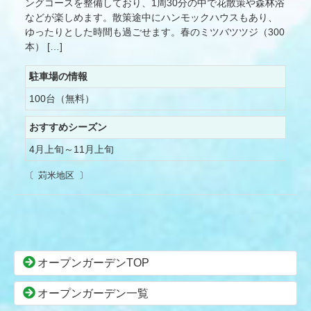
ングコースを整備しており、1周30分の中で花散策や森林浴
などが楽しめます。散策途中にハンモックハウスもあり、
ゆったりとした時間も過ごせます。春のミツバツツジ（300
本） […]
駐車場の情報
100台（無料）
おすすめシーズン
4月上旬～11月上旬
苅米地区
コ
ペ
ン
ー
オープンガーデンTOP
テ
ジ
ン
の
オープンガーデン一覧
ツ
先