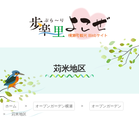
コ
ン
テ
ン
ツ
本
文
オープンガーデン
へ
ス
苅米地区
横瀬
キ
ッ
プ
ホーム
オープンガーデン横瀬
オープンガーデン
苅米地区