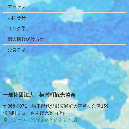
アクセス
お問合せ
リンク集
個人情報保護方針
免責事項
一般社団法人 横瀬町観光協会
〒368-0071 埼玉県秩父郡横瀬町大字芦ヶ久保159
横瀬町ブコーさん観光案内所内
ブコーさん観光案内所の近辺地図