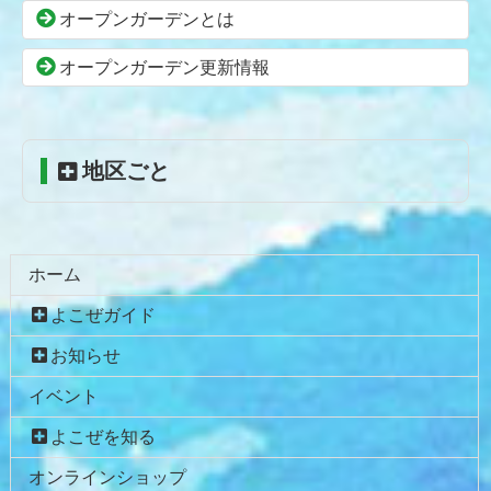
本
頭
オープンガーデンとは
文
へ
の
戻
オープンガーデン更新情報
先
る
頭
へ
地区ごと
戻
る
ホーム
よこぜガイド
お知らせ
イベント
よこぜを知る
オンラインショップ