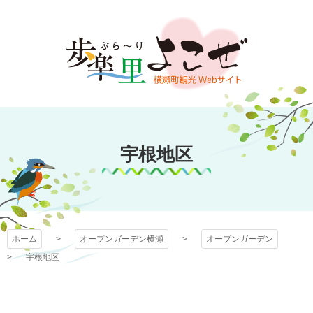
コ
ン
テ
ン
ツ
本
文
オープンガーデン
へ
ス
宇根地区
横瀬
キ
ッ
プ
ホーム
オープンガーデン横瀬
オープンガーデン
宇根地区