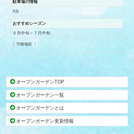
駐車場の情報
3台
おすすめシーズン
５月中旬～７月中旬
宇根地区
コ
ペ
ン
ー
オープンガーデンTOP
テ
ジ
ン
の
オープンガーデン一覧
ツ
先
本
頭
オープンガーデンとは
文
へ
の
戻
オープンガーデン更新情報
先
る