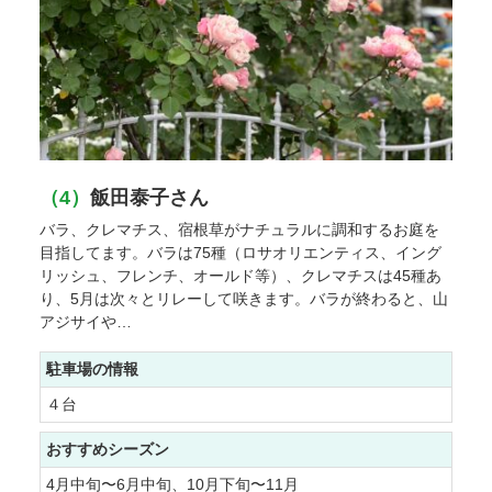
（4）
飯田泰子さん
バラ、クレマチス、宿根草がナチュラルに調和するお庭を
目指してます。バラは75種（ロサオリエンティス、イング
リッシュ、フレンチ、オールド等）、クレマチスは45種あ
り、5月は次々とリレーして咲きます。バラが終わると、山
アジサイや…
駐車場の情報
４台
おすすめシーズン
4月中旬〜6月中旬、10月下旬〜11月