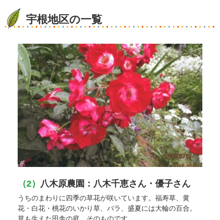
宇根地区の一覧
（2）
八木原農園：八木千恵さん・優子さん
うちのまわりに四季の草花が咲いています。福寿草、黄
花・白花・桃花のいかり草、バラ、盛夏には大輪の百合。
草も生えた田舎の庭、そのものです。