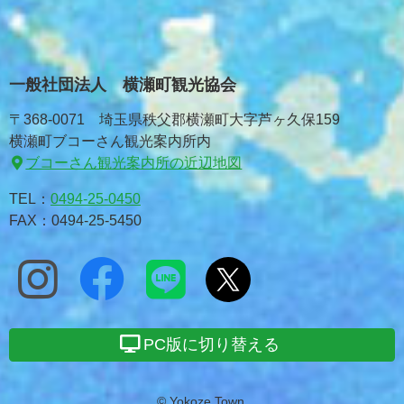
一般社団法人 横瀬町観光協会
〒368-0071 埼玉県秩父郡横瀬町大字芦ヶ久保159
横瀬町ブコーさん観光案内所内
ブコーさん観光案内所の近辺地図
TEL：
0494-25-0450
FAX：0494-25-5450
PC版に切り替える
© Yokoze Town.