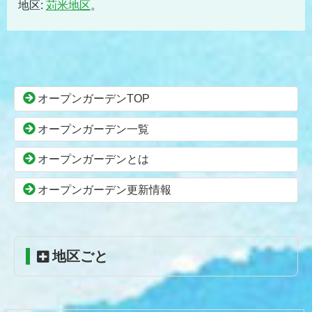
地区:
苅米地区
。
コ
ペ
ン
ー
テ
ジ
ン
の
オープンガーデンTOP
ツ
先
本
頭
オープンガーデン一覧
文
へ
の
戻
オープンガーデンとは
先
る
頭
オープンガーデン更新情報
へ
戻
る
地区ごと