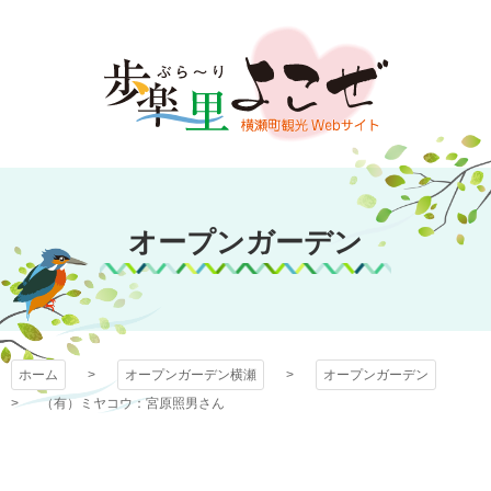
コ
ン
テ
ン
ツ
本
文
オープンガーデン
へ
ス
オープンガーデン
横瀬
キ
ッ
プ
ホーム
オープンガーデン横瀬
オープンガーデン
（有）ミヤコウ：宮原照男さん