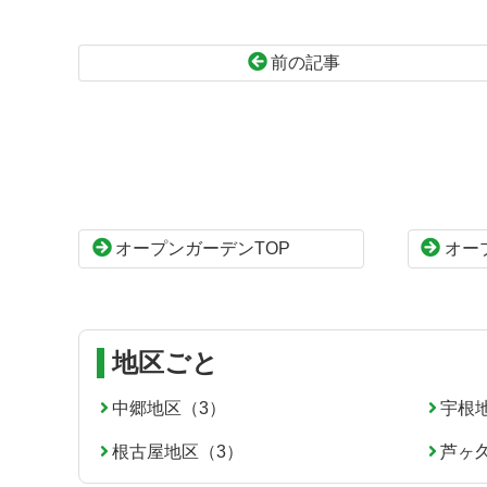
前の記事
コ
ペ
ン
ー
テ
ジ
ン
の
ツ
先
本
頭
オープンガーデンTOP
オー
文
へ
の
戻
先
る
頭
へ
地区ごと
戻
る
中郷地区（3）
宇根
根古屋地区（3）
芦ヶ