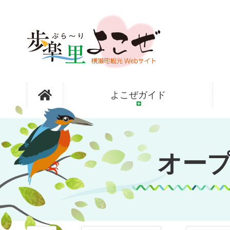
コ
ン
テ
ン
ツ
本
文
オープンガ
へ
よこぜガイド
ス
キ
ッ
ーデン横瀬
プ
オー