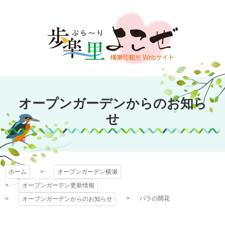
コ
ン
テ
ン
ツ
本
文
オープンガーデン
へ
オープンガーデンからのお知ら
ス
横瀬
キ
せ
ッ
プ
ホーム
オープンガーデン横瀬
オープンガーデン更新情報
バラの開花
オープンガーデンからのお知らせ