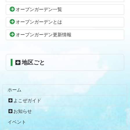
本
頭
オープンガーデン一覧
文
へ
の
戻
オープンガーデンとは
先
る
頭
オープンガーデン更新情報
へ
戻
る
地区ごと
ホーム
よこぜガイド
お知らせ
イベント