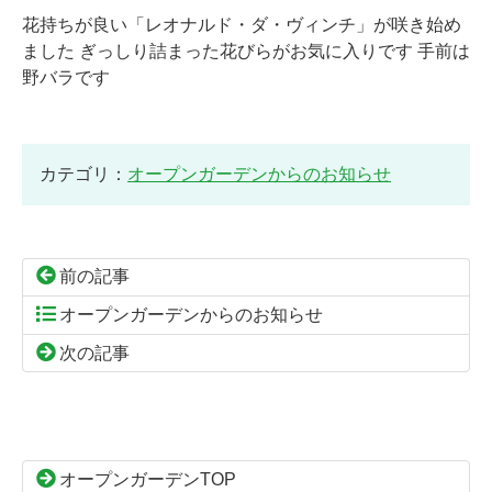
花持ちが良い「レオナルド・ダ・ヴィンチ」が咲き始め
ました ぎっしり詰まった花びらがお気に入りです 手前は
野バラです
カテゴリ：
オープンガーデンからのお知らせ
前の記事
オープンガーデンからのお知らせ
次の記事
コ
ペ
ン
ー
テ
ジ
ン
の
オープンガーデンTOP
ツ
先