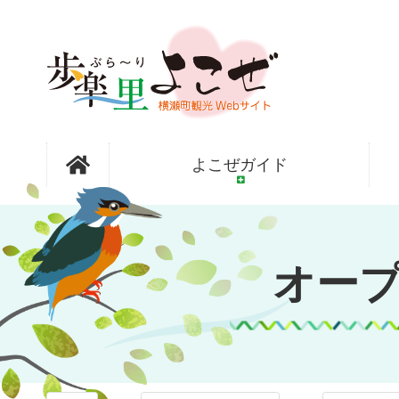
コ
ン
テ
ン
ツ
本
文
オープンガ
へ
よこぜガイド
ス
キ
ッ
ーデン横瀬
プ
オー