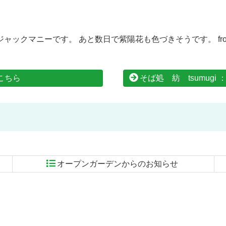
ニーです。 あと数日で紫陽花も色づきそうです。 from nich
はこちら
そば処 紡 tsumug
オープンガーデンからのお知らせ