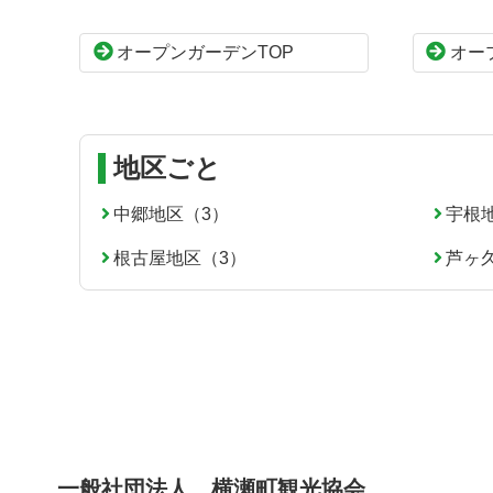
ツ
先
本
頭
オープンガーデンTOP
オー
文
へ
の
戻
先
る
頭
へ
地区ごと
戻
る
中郷地区（3）
宇根
根古屋地区（3）
芦ヶ
一般社団法人 横瀬町観光協会