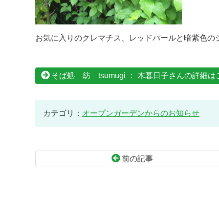
お気に入りのクレマチス、レッドパールと暗紫色のジャックマ
そば処 紡 tsumugi ： 木暮日子さんの詳細
カテゴリ：
オープンガーデンからのお知らせ
前の記事
コ
ペ
ン
ー
テ
ジ
ン
の