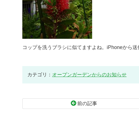
コップを洗うブラシに似てますよね。iPhoneから送
カテゴリ：
オープンガーデンからのお知らせ
前の記事
コ
ペ
ン
ー
テ
ジ
ン
の