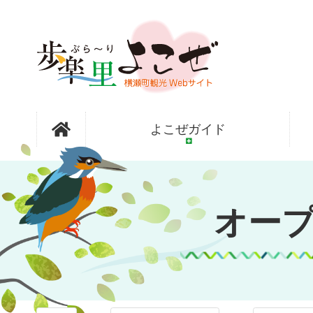
コ
ン
テ
ン
ツ
本
文
オープンガ
へ
よこぜガイド
ス
キ
ッ
ーデン横瀬
プ
オー