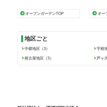
ツ
先
本
頭
オープンガーデンTOP
オー
文
へ
の
戻
先
る
頭
へ
地区ごと
戻
る
中郷地区（3）
宇根
根古屋地区（3）
芦ヶ