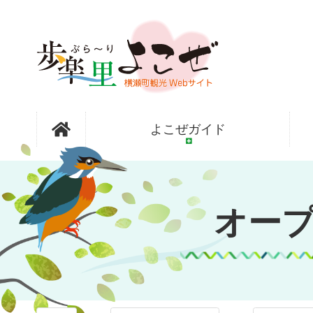
コ
ン
テ
ン
ツ
本
文
オープンガ
へ
よこぜガイド
ス
キ
ッ
ーデン横瀬
プ
オー