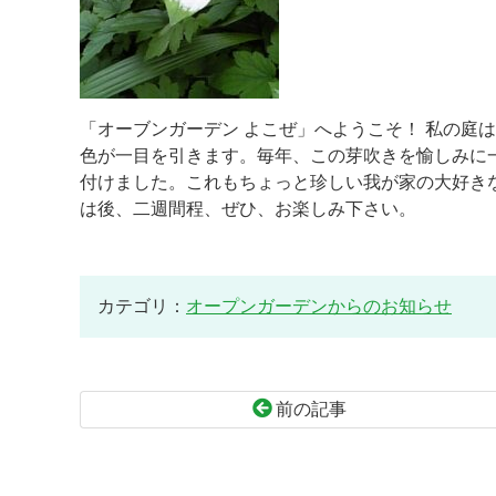
「オーブンガーデン よこぜ」へようこそ！ 私の庭
色が一目を引きます。毎年、この芽吹きを愉しみに
付けました。これもちょっと珍しい我が家の大好き
は後、二週間程、ぜひ、お楽しみ下さい。
カテゴリ：
オープンガーデンからのお知らせ
前の記事
コ
ペ
ン
ー
テ
ジ