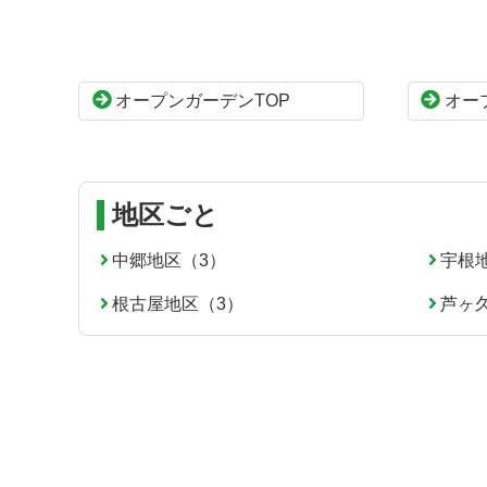
ン
の
ツ
先
本
頭
オープンガーデンTOP
オー
文
へ
の
戻
先
る
頭
へ
地区ごと
戻
る
中郷地区（3）
宇根
根古屋地区（3）
芦ヶ