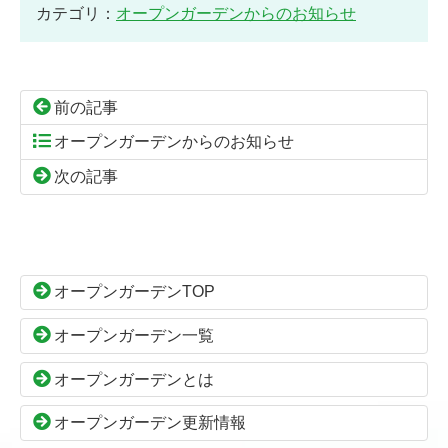
カテゴリ：
オープンガーデンからのお知らせ
前の記事
オープンガーデンからのお知らせ
次の記事
コ
ペ
ン
ー
テ
ジ
ン
の
オープンガーデンTOP
ツ
先
本
頭
オープンガーデン一覧
文
へ
の
戻
オープンガーデンとは
先
る
頭
オープンガーデン更新情報
へ