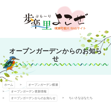
コ
ン
テ
ン
ツ
本
文
オープンガーデン
へ
オープンガーデンからのお知ら
ス
横瀬
キ
せ
ッ
プ
ホーム
オープンガーデン横瀬
オープンガーデン更新情報
ちいさなはなたち
オープンガーデンからのお知らせ