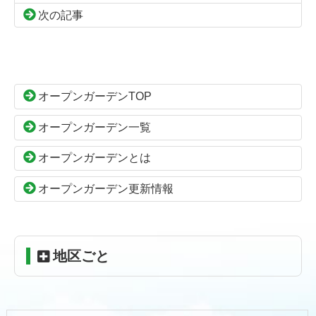
次の記事
コ
ペ
ン
ー
テ
ジ
ン
の
オープンガーデンTOP
ツ
先
本
頭
オープンガーデン一覧
文
へ
の
戻
オープンガーデンとは
先
る
頭
オープンガーデン更新情報
へ
戻
る
地区ごと