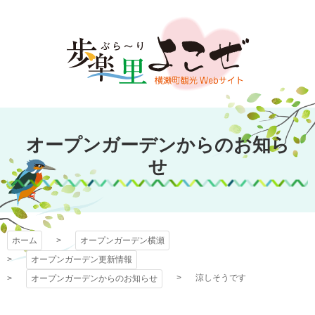
コ
ン
テ
ン
ツ
本
文
オープンガーデン
へ
オープンガーデンからのお知ら
ス
横瀬
キ
せ
ッ
プ
ホーム
オープンガーデン横瀬
オープンガーデン更新情報
涼しそうです
オープンガーデンからのお知らせ