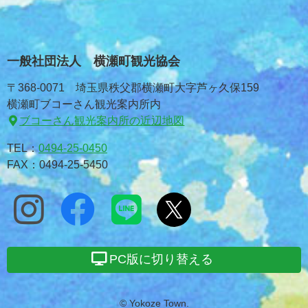
一般社団法人 横瀬町観光協会
〒368-0071 埼玉県秩父郡横瀬町大字芦ヶ久保159
横瀬町ブコーさん観光案内所内
ブコーさん観光案内所の近辺地図
TEL：
0494-25-0450
FAX：0494-25-5450
PC版に切り替える
© Yokoze Town.