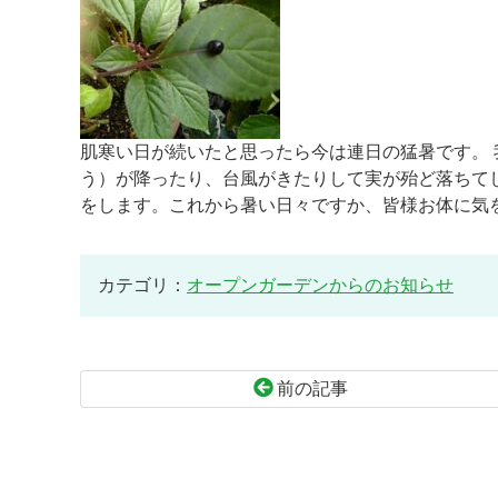
肌寒い日が続いたと思ったら今は連日の猛暑です。
う）が降ったり、台風がきたりして実が殆ど落ちて
をします。これから暑い日々ですか、皆様お体に気
カテゴリ：
オープンガーデンからのお知らせ
前の記事
コ
ペ
ン
ー
テ
ジ