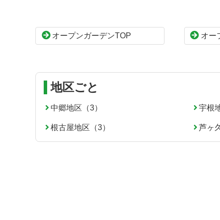
ン
の
ツ
先
本
頭
オープンガーデンTOP
オー
文
へ
の
戻
先
る
頭
へ
地区ごと
戻
る
中郷地区（3）
宇根
根古屋地区（3）
芦ヶ