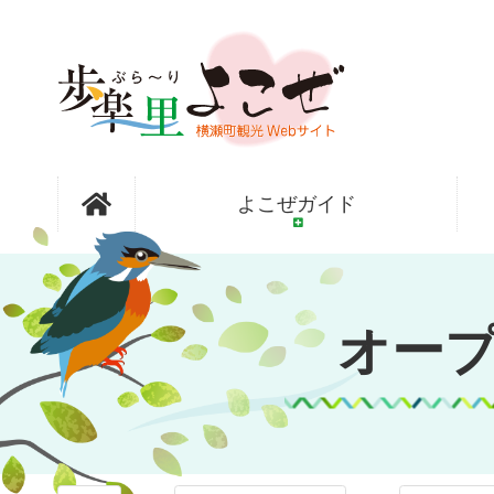
コ
ン
テ
ン
ツ
本
文
オープンガ
へ
よこぜガイド
ス
キ
ッ
ーデン横瀬
プ
オー