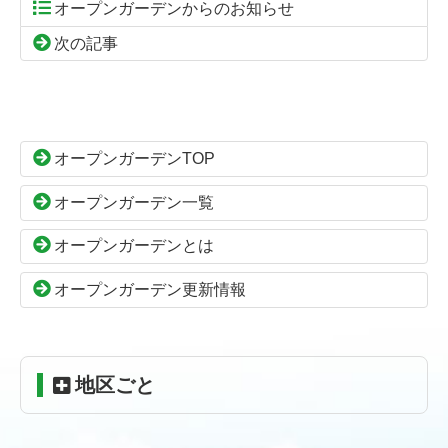
オープンガーデンからのお知らせ
次の記事
コ
ペ
ン
ー
テ
ジ
ン
の
オープンガーデンTOP
ツ
先
本
頭
オープンガーデン一覧
文
へ
の
戻
オープンガーデンとは
先
る
頭
オープンガーデン更新情報
へ
戻
る
地区ごと