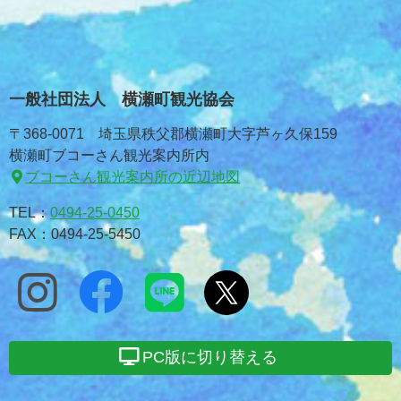
一般社団法人 横瀬町観光協会
〒368-0071 埼玉県秩父郡横瀬町大字芦ヶ久保159
横瀬町ブコーさん観光案内所内
ブコーさん観光案内所の近辺地図
TEL：
0494-25-0450
FAX：0494-25-5450
PC版に切り替える