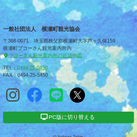
一般社団法人 横瀬町観光協会
〒368-0071 埼玉県秩父郡横瀬町大字芦ヶ久保159
横瀬町ブコーさん観光案内所内
ブコーさん観光案内所の近辺地図
TEL：
0494-25-0450
FAX：0494-25-5450
PC版に切り替える
© Yokoze Town.