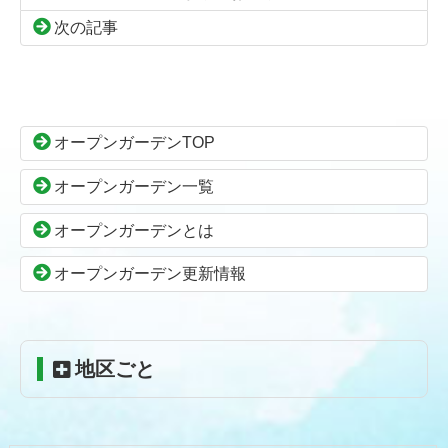
次の記事
コ
ペ
ン
ー
テ
ジ
ン
の
オープンガーデンTOP
ツ
先
本
頭
オープンガーデン一覧
文
へ
の
戻
オープンガーデンとは
先
る
頭
オープンガーデン更新情報
へ
戻
る
地区ごと