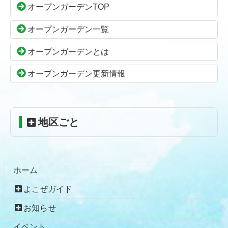
オープンガーデンTOP
ツ
先
本
頭
オープンガーデン一覧
文
へ
の
戻
オープンガーデンとは
先
る
頭
オープンガーデン更新情報
へ
戻
る
地区ごと
ホーム
よこぜガイド
お知らせ
イベント