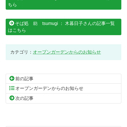
ちら
そば処 紡 tsumugi ： 木暮日子さんの記事一覧
はこちら
カテゴリ：
オープンガーデンからのお知らせ
前の記事
オープンガーデンからのお知らせ
次の記事
コ
ペ
ン
ー
テ
ジ
ン
の