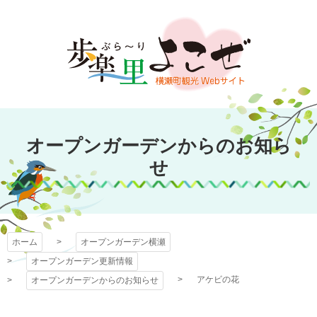
コ
ン
テ
ン
ツ
本
文
オープンガーデン
へ
オープンガーデンからのお知ら
ス
横瀬
キ
せ
ッ
プ
ホーム
オープンガーデン横瀬
オープンガーデン更新情報
アケビの花
オープンガーデンからのお知らせ