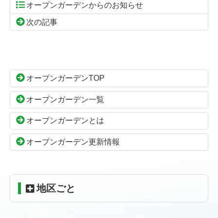
オープンガーデンからのお知らせ
次の記事
コ
ペ
ン
ー
テ
ジ
ン
の
オープンガーデンTOP
ツ
先
本
頭
オープンガーデン一覧
文
へ
の
戻
オープンガーデンとは
先
る
頭
オープンガーデン更新情報
へ
戻
る
地区ごと