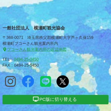
一般社団法人 横瀬町観光協会
〒368-0071 埼玉県秩父郡横瀬町大字芦ヶ久保159
横瀬町ブコーさん観光案内所内
ブコーさん観光案内所の近辺地図
TEL：
0494-25-0450
FAX：0494-25-5450
PC版に切り替える