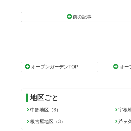
前の記事
コ
ペ
ン
ー
テ
ジ
ン
の
ツ
先
本
頭
オープンガーデンTOP
オー
文
へ
の
戻
先
る
頭
へ
地区ごと
戻
る
中郷地区（3）
宇根
根古屋地区（3）
芦ヶ