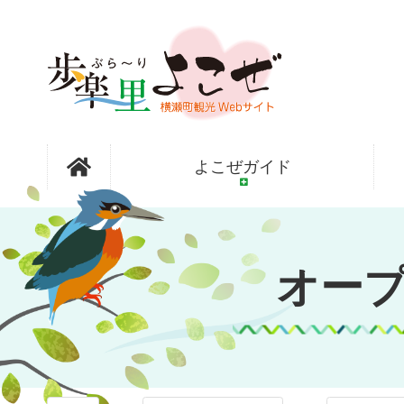
コ
ン
テ
ン
ツ
本
文
オープンガ
へ
よこぜガイド
ス
キ
ッ
ーデン横瀬
プ
オー