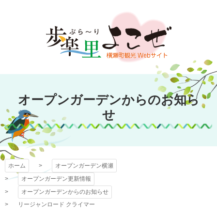
コ
ン
テ
ン
ツ
本
文
オープンガーデン
へ
オープンガーデンからのお知ら
ス
横瀬
キ
せ
ッ
プ
ホーム
オープンガーデン横瀬
オープンガーデン更新情報
オープンガーデンからのお知らせ
リージャンロード クライマー