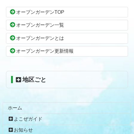
テ
ジ
ン
の
オープンガーデンTOP
ツ
先
本
頭
オープンガーデン一覧
文
へ
の
戻
オープンガーデンとは
先
る
頭
オープンガーデン更新情報
へ
戻
る
地区ごと
ホーム
よこぜガイド
お知らせ