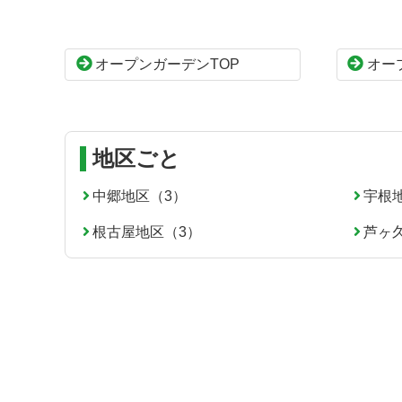
ン
の
ツ
先
本
頭
オープンガーデンTOP
オー
文
へ
の
戻
先
る
頭
へ
地区ごと
戻
る
中郷地区（3）
宇根
根古屋地区（3）
芦ヶ