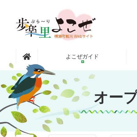
コ
ン
テ
ン
ツ
本
文
オープンガ
へ
よこぜガイド
ス
キ
ッ
ーデン横瀬
プ
オー