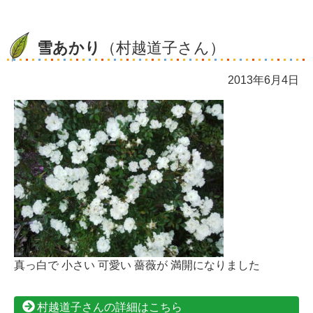
雪あかり
（村越道子さん）
2013年6月4日
真っ白で 小さい 可愛い 薔薇が 満開になりました
村越道子さんの詳細はこちら