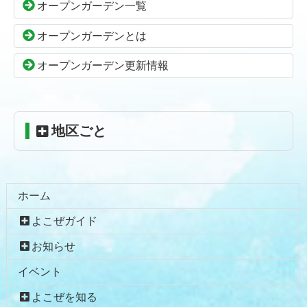
オープンガーデン一覧
文
へ
の
戻
オープンガーデンとは
先
る
頭
オープンガーデン更新情報
へ
戻
る
地区ごと
ホーム
よこぜガイド
お知らせ
イベント
よこぜを知る