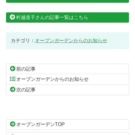
村越道子さんの記事一覧はこちら
カテゴリ：
オープンガーデンからのお知らせ
前の記事
オープンガーデンからのお知らせ
次の記事
コ
ペ
ン
ー
テ
ジ
ン
の
オープンガーデンTOP
ツ
先
本
頭