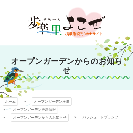
コ
ン
テ
ン
ツ
本
文
オープンガーデン
へ
オープンガーデンからのお知ら
ス
横瀬
キ
せ
ッ
プ
ホーム
オープンガーデン横瀬
オープンガーデン更新情報
パラシュートプランツ
オープンガーデンからのお知らせ