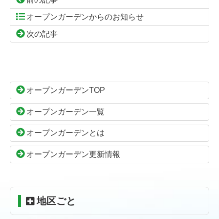
オープンガーデンからのお知らせ
次の記事
コ
ペ
ン
ー
テ
ジ
ン
の
オープンガーデンTOP
ツ
先
本
頭
オープンガーデン一覧
文
へ
の
戻
オープンガーデンとは
先
る
頭
オープンガーデン更新情報
へ
戻
る
地区ごと