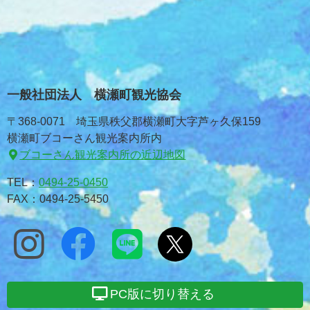
一般社団法人 横瀬町観光協会
〒368-0071 埼玉県秩父郡横瀬町大字芦ヶ久保159
横瀬町ブコーさん観光案内所内
ブコーさん観光案内所の近辺地図
TEL：
0494-25-0450
FAX：0494-25-5450
PC版に切り替える