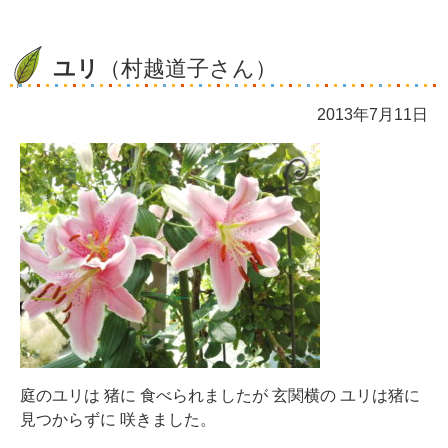
ユリ
（村越道子さん）
2013年7月11日
庭のユリは 猪に 食べられましたが 玄関横の ユリは猪に
見つからずに 咲きました。