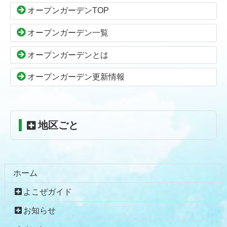
ン
の
オープンガーデンTOP
ツ
先
本
頭
オープンガーデン一覧
文
へ
の
戻
オープンガーデンとは
先
る
頭
オープンガーデン更新情報
へ
戻
る
地区ごと
ホーム
よこぜガイド
お知らせ