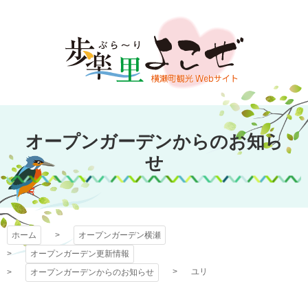
コ
ン
テ
ン
ツ
本
文
オープンガーデン
へ
オープンガーデンからのお知ら
ス
横瀬
キ
せ
ッ
プ
ホーム
オープンガーデン横瀬
オープンガーデン更新情報
ユリ
オープンガーデンからのお知らせ