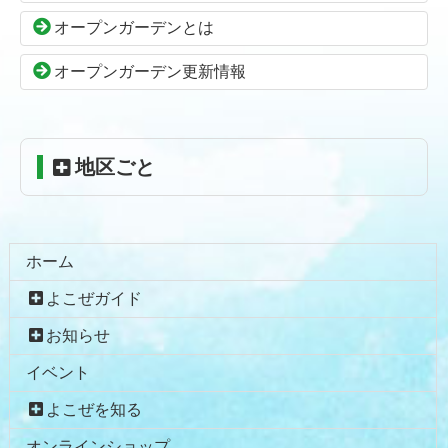
の
戻
オープンガーデンとは
先
る
頭
オープンガーデン更新情報
へ
戻
る
地区ごと
ホーム
よこぜガイド
お知らせ
イベント
よこぜを知る
オンラインショップ