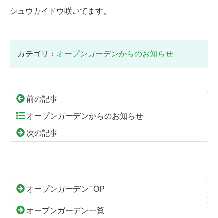
シュウカイドウ咲いてます。
カテゴリ：
オープンガーデンからのお知らせ
前の記事
オープンガーデンからのお知らせ
次の記事
コ
ペ
ン
ー
テ
ジ
ン
の
オープンガーデンTOP
ツ
先
本
頭
オープンガーデン一覧
文
へ