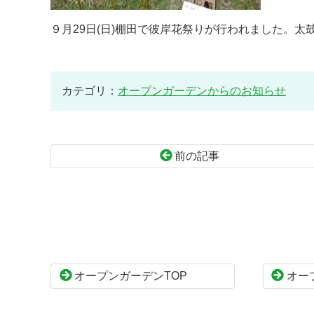
９月29日(日)棚田で彼岸花祭りが行われました。
カテゴリ：
オープンガーデンからのお知らせ
前の記事
コ
ペ
ン
ー
テ
ジ
ン
の
ツ
先
本
頭
オープンガーデンTOP
オー
文
へ
の
戻
先
る