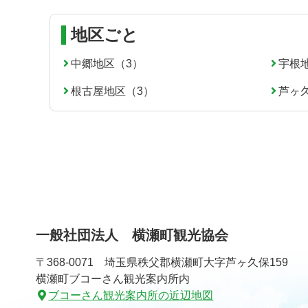
頭
へ
地区ごと
戻
る
中郷地区（3）
宇根
根古屋地区（3）
芦ヶ
一般社団法人 横瀬町観光協会
〒368-0071 埼玉県秩父郡横瀬町大字芦ヶ久保159
横瀬町ブコーさん観光案内所内
ブコーさん観光案内所の近辺地図