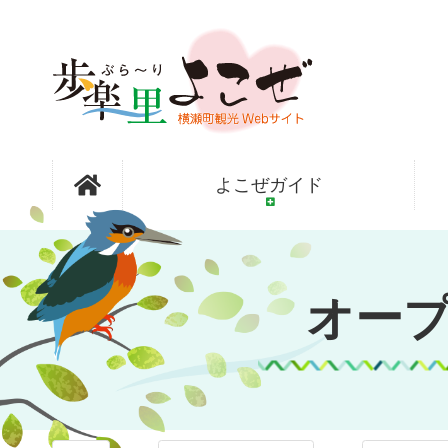
コ
ン
テ
ン
ツ
本
文
オープンガ
へ
よこぜガイド
ス
キ
ッ
ーデン横瀬
プ
オー