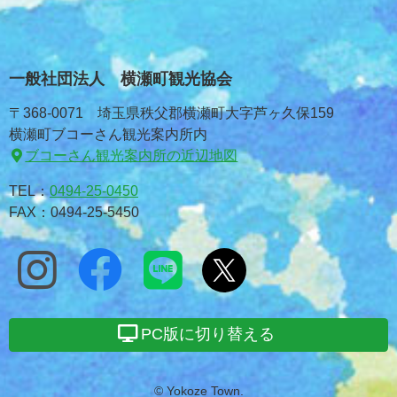
一般社団法人 横瀬町観光協会
〒368-0071 埼玉県秩父郡横瀬町大字芦ヶ久保159
横瀬町ブコーさん観光案内所内
ブコーさん観光案内所の近辺地図
TEL：
0494-25-0450
FAX：0494-25-5450
PC版に切り替える
© Yokoze Town.