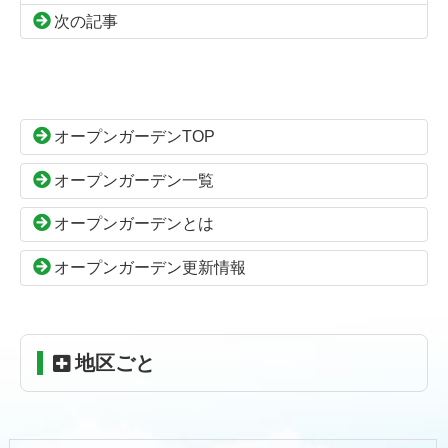
次の記事
コ
ペ
ン
ー
テ
ジ
ン
の
オープンガーデンTOP
ツ
先
本
頭
オープンガーデン一覧
文
へ
の
戻
オープンガーデンとは
先
る
頭
オープンガーデン更新情報
へ
戻
る
地区ごと