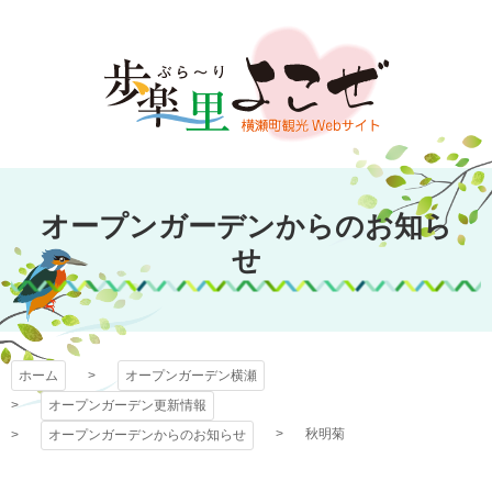
コ
ン
テ
ン
ツ
本
文
オープンガーデン
へ
オープンガーデンからのお知ら
ス
横瀬
キ
せ
ッ
プ
ホーム
オープンガーデン横瀬
オープンガーデン更新情報
秋明菊
オープンガーデンからのお知らせ