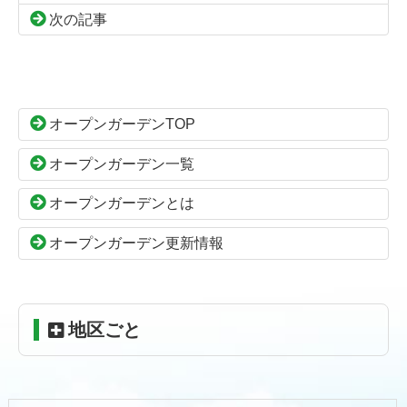
次の記事
コ
ペ
ン
ー
テ
ジ
ン
の
オープンガーデンTOP
ツ
先
本
頭
オープンガーデン一覧
文
へ
の
戻
オープンガーデンとは
先
る
頭
オープンガーデン更新情報
へ
戻
る
地区ごと