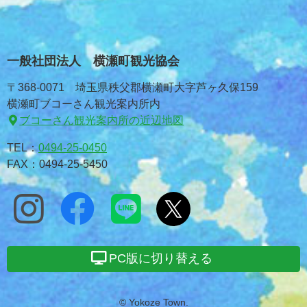
一般社団法人 横瀬町観光協会
〒368-0071 埼玉県秩父郡横瀬町大字芦ヶ久保159
横瀬町ブコーさん観光案内所内
ブコーさん観光案内所の近辺地図
TEL：
0494-25-0450
FAX：0494-25-5450
PC版に切り替える
© Yokoze Town.