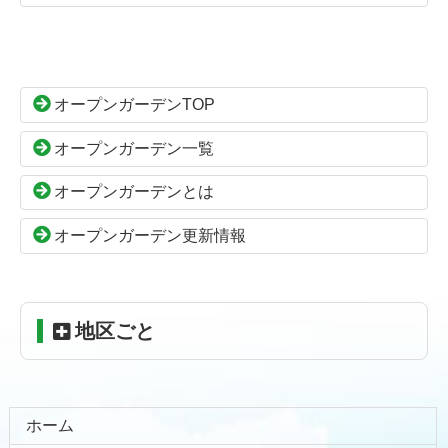
コ
ペ
ン
ー
テ
ジ
ン
の
オープンガーデンTOP
ツ
先
本
頭
オープンガーデン一覧
文
へ
の
戻
オープンガーデンとは
先
る
頭
オープンガーデン更新情報
へ
戻
る
地区ごと
ホーム