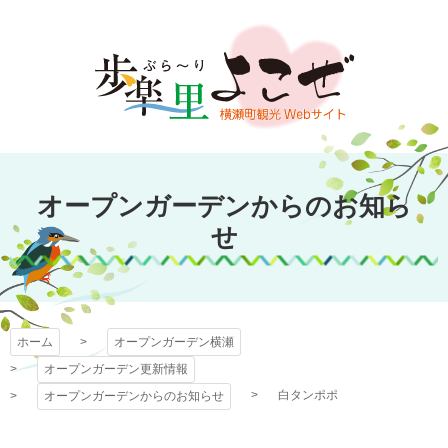
コ
ン
テ
ン
ツ
本
文
オープンガーデン
へ
オープンガーデンからのお知ら
ス
横瀬
キ
せ
ッ
プ
ホーム
オープンガーデン横瀬
オープンガーデン更新情報
白タンポポ
オープンガーデンからのお知らせ