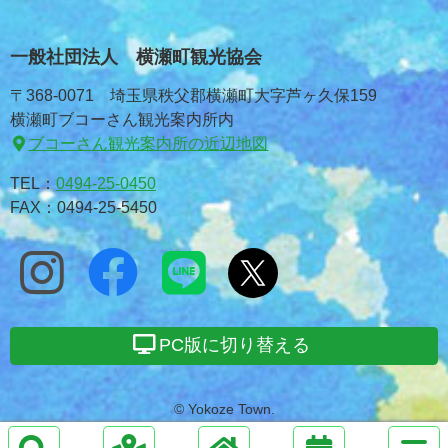
一般社団法人 横瀬町観光協会
〒368-0071 埼玉県秩父郡横瀬町大字芦ヶ久保159
横瀬町ブコーさん観光案内所内
ブコーさん観光案内所の近辺地図
TEL：
0494-25-0450
FAX：0494-25-5450
PC版に切り替える
© Yokoze Town.
サ