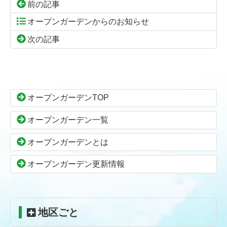
前の記事
オープンガーデンからのお知らせ
次の記事
コ
ペ
ン
ー
テ
ジ
ン
の
オープンガーデンTOP
ツ
先
本
頭
オープンガーデン一覧
文
へ
の
戻
オープンガーデンとは
先
る
頭
オープンガーデン更新情報
へ
戻
る
地区ごと