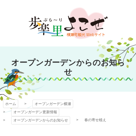
コ
ン
テ
ン
ツ
本
文
オープンガーデン
へ
オープンガーデンからのお知ら
ス
横瀬
キ
せ
ッ
プ
ホーム
オープンガーデン横瀬
オープンガーデン更新情報
春の寄せ植え
オープンガーデンからのお知らせ