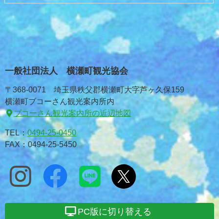
一般社団法人 横瀬町観光協会
〒368-0071 埼玉県秩父郡横瀬町大字芦ヶ久保159
横瀬町ブコーさん観光案内所内
ブコーさん観光案内所の近辺地図
TEL：
0494-25-0450
FAX：0494-25-5450
PC版に切り替える