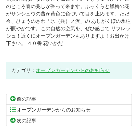
のところ春の兆しが香って来ます。ふっくらと臘梅の花
がサンシュウの蕾が黄色に色づいて目を止めます。ただ
今、ひょうのさわ「氷（兵）ノ沢」の あしがくぼの氷柱
が賑やかです。この自然の空気を、ぜひ感じて リフレッ
シュ！近くにオープンガーデンもありますよ！お出かけ
下さい。 ４０番 花いかだ
カテゴリ：
オープンガーデンからのお知らせ
前の記事
オープンガーデンからのお知らせ
次の記事
コ
ペ
ン
ー