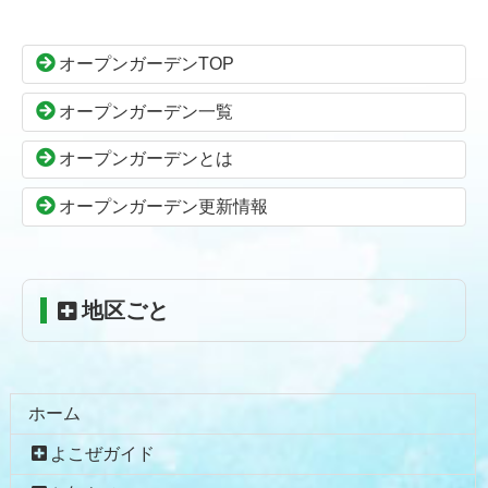
テ
ジ
ン
の
オープンガーデンTOP
ツ
先
本
頭
オープンガーデン一覧
文
へ
の
戻
オープンガーデンとは
先
る
頭
オープンガーデン更新情報
へ
戻
る
地区ごと
ホーム
よこぜガイド