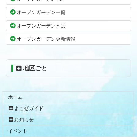
ツ
先
本
頭
オープンガーデン一覧
文
へ
の
戻
オープンガーデンとは
先
る
頭
オープンガーデン更新情報
へ
戻
る
地区ごと
ホーム
よこぜガイド
お知らせ
イベント