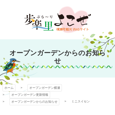
コ
ン
テ
ン
ツ
本
文
オープンガーデン
へ
オープンガーデンからのお知ら
ス
横瀬
キ
せ
ッ
プ
ホーム
オープンガーデン横瀬
オープンガーデン更新情報
ミニスイセン
オープンガーデンからのお知らせ