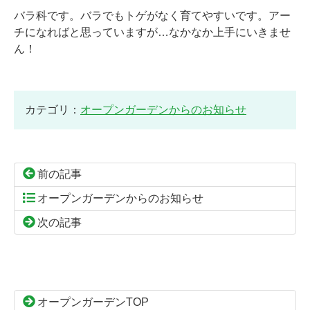
バラ科です。バラでもトゲがなく育てやすいです。アー
チになればと思っていますが…なかなか上手にいきませ
ん！
カテゴリ：
オープンガーデンからのお知らせ
前の記事
オープンガーデンからのお知らせ
次の記事
コ
ペ
ン
ー
テ
ジ
ン
の
オープンガーデンTOP
ツ
先