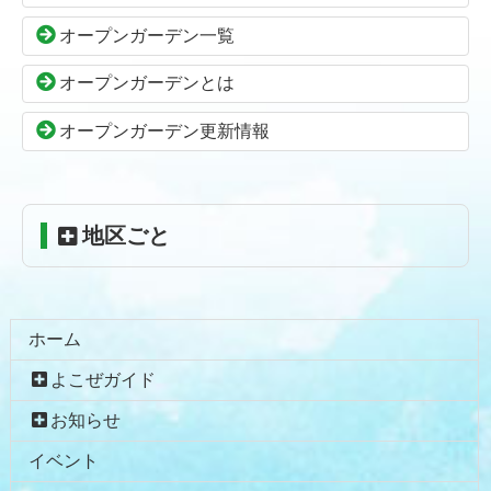
本
頭
オープンガーデン一覧
文
へ
の
戻
オープンガーデンとは
先
る
頭
オープンガーデン更新情報
へ
戻
る
地区ごと
ホーム
よこぜガイド
お知らせ
イベント