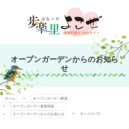
コ
ン
テ
ン
ツ
本
文
オープンガーデン
へ
オープンガーデンからのお知ら
ス
横瀬
キ
せ
ッ
プ
ホーム
オープンガーデン横瀬
オープンガーデン更新情報
モッコウバラ
オープンガーデンからのお知らせ