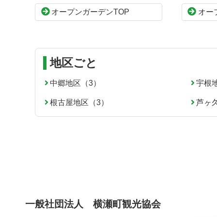
本
頭
オープンガーデンTOP
オー
文
へ
の
戻
先
る
頭
へ
地区ごと
戻
る
中郷地区（3）
宇根
根古屋地区（3）
芦ヶ
一般社団法人 横瀬町観光協会