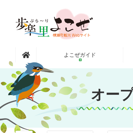
コ
ン
テ
ン
ツ
本
文
オープンガ
へ
よこぜガイド
ス
キ
ッ
ーデン横瀬
プ
オー