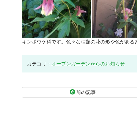
キンポウゲ科です。色々な種類の花の形や色がある
カテゴリ：
オープンガーデンからのお知らせ
前の記事
コ
ペ
ン
ー
テ
ジ
ン
の
ツ
先