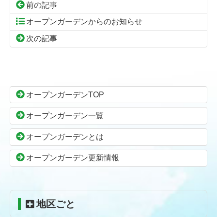
前の記事
オープンガーデンからのお知らせ
次の記事
コ
ペ
ン
ー
テ
ジ
ン
の
オープンガーデンTOP
ツ
先
本
頭
オープンガーデン一覧
文
へ
の
戻
オープンガーデンとは
先
る
頭
オープンガーデン更新情報
へ
戻
る
地区ごと