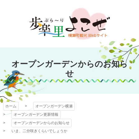
コ
ン
テ
ン
ツ
本
文
オープンガーデン
へ
オープンガーデンからのお知ら
ス
横瀬
キ
せ
ッ
プ
ホーム
オープンガーデン横瀬
オープンガーデン更新情報
オープンガーデンからのお知らせ
いま、二分咲きくらいでしょうか