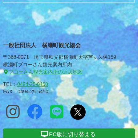
一般社団法人 横瀬町観光協会
〒368-0071 埼玉県秩父郡横瀬町大字芦ヶ久保159
横瀬町ブコーさん観光案内所内
ブコーさん観光案内所の近辺地図
TEL：
0494-25-0450
FAX：0494-25-5450
PC版に切り替える