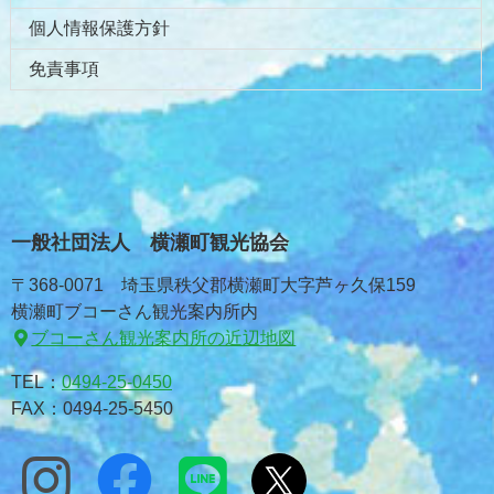
個人情報保護方針
免責事項
一般社団法人 横瀬町観光協会
〒368-0071 埼玉県秩父郡横瀬町大字芦ヶ久保159
横瀬町ブコーさん観光案内所内
ブコーさん観光案内所の近辺地図
TEL：
0494-25-0450
FAX：0494-25-5450