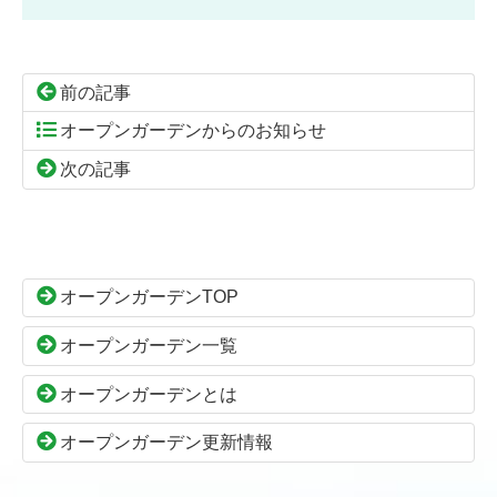
前の記事
オープンガーデンからのお知らせ
次の記事
コ
ペ
ン
ー
テ
ジ
ン
の
オープンガーデンTOP
ツ
先
本
頭
オープンガーデン一覧
文
へ
の
戻
オープンガーデンとは
先
る
頭
オープンガーデン更新情報
へ
戻