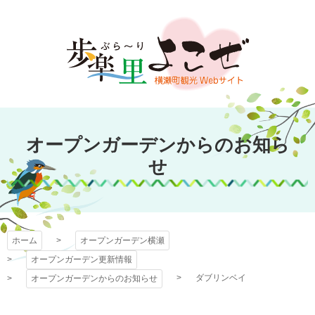
コ
ン
テ
ン
ツ
本
文
オープンガーデン
へ
オープンガーデンからのお知ら
ス
横瀬
キ
せ
ッ
プ
ホーム
オープンガーデン横瀬
オープンガーデン更新情報
ダブリンベイ
オープンガーデンからのお知らせ