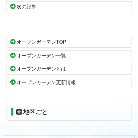
次の記事
コ
ペ
ン
ー
テ
ジ
ン
の
オープンガーデンTOP
ツ
先
本
頭
オープンガーデン一覧
文
へ
の
戻
オープンガーデンとは
先
る
頭
オープンガーデン更新情報
へ
戻
る
地区ごと