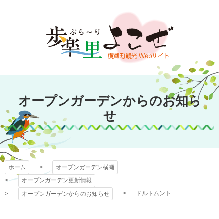
コ
ン
テ
ン
ツ
本
文
オープンガーデン
へ
オープンガーデンからのお知ら
ス
横瀬
キ
せ
ッ
プ
ホーム
オープンガーデン横瀬
オープンガーデン更新情報
ドルトムント
オープンガーデンからのお知らせ