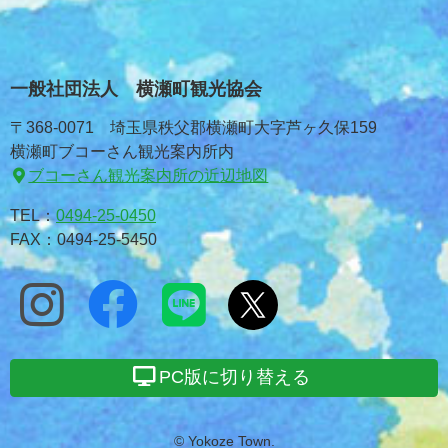
一般社団法人 横瀬町観光協会
〒368-0071 埼玉県秩父郡横瀬町大字芦ヶ久保159
横瀬町ブコーさん観光案内所内
ブコーさん観光案内所の近辺地図
TEL：
0494-25-0450
FAX：0494-25-5450
PC版に切り替える
© Yokoze Town.