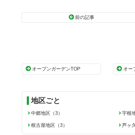
前の記事
コ
ペ
ン
ー
テ
ジ
ン
の
ツ
先
本
頭
オープンガーデンTOP
オー
文
へ
の
戻
先
る
頭
へ
地区ごと
戻
る
中郷地区（3）
宇根
根古屋地区（3）
芦ヶ