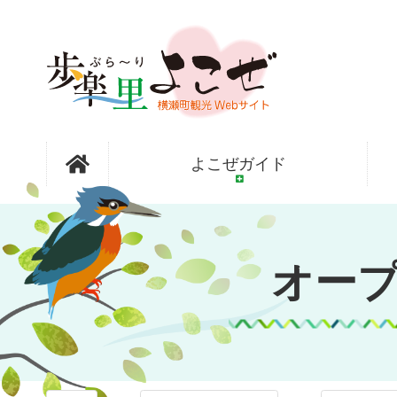
コ
ン
テ
ン
ツ
本
文
オープンガ
へ
よこぜガイド
ス
キ
ッ
ーデン横瀬
プ
オー