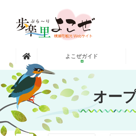
コ
ン
テ
ン
ツ
本
文
オープンガ
へ
よこぜガイド
ス
キ
ッ
ーデン横瀬
プ
オー