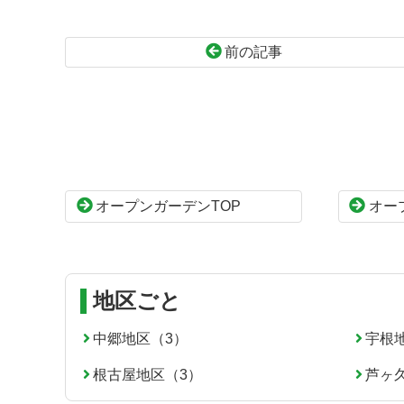
前の記事
コ
ペ
ン
ー
テ
ジ
ン
の
ツ
先
本
頭
オープンガーデンTOP
オー
文
へ
の
戻
先
る
頭
へ
地区ごと
戻
る
中郷地区（3）
宇根
根古屋地区（3）
芦ヶ