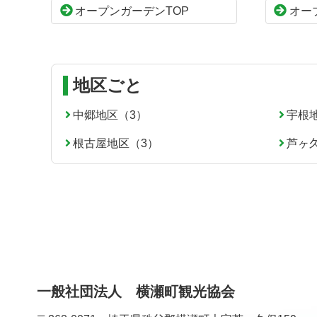
オープンガーデンTOP
オー
文
へ
の
戻
先
る
頭
へ
地区ごと
戻
る
中郷地区（3）
宇根
根古屋地区（3）
芦ヶ
一般社団法人 横瀬町観光協会