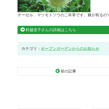
チーゼル、マツモトソウの二年草です。棘が有るの
村越道子さんの詳細はこちら
カテゴリ：
オープンガーデンからのお知らせ
前の記事
コ
ペ
ン
ー
テ
ジ
ン
の
ツ
先
本
頭