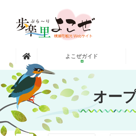
コ
ン
テ
ン
ツ
本
文
オープンガ
へ
よこぜガイド
ス
キ
ッ
ーデン横瀬
プ
オー