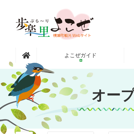
コ
ン
テ
ン
ツ
本
文
オープンガ
へ
よこぜガイド
ス
キ
ッ
ーデン横瀬
プ
オー