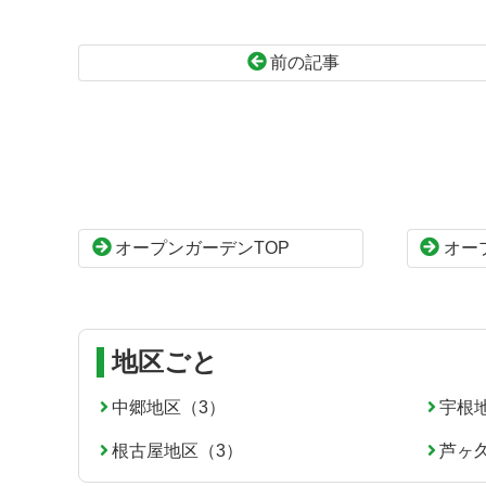
前の記事
コ
ペ
ン
ー
テ
ジ
ン
の
ツ
先
本
頭
オープンガーデンTOP
オー
文
へ
の
戻
先
る
頭
へ
地区ごと
戻
る
中郷地区（3）
宇根
根古屋地区（3）
芦ヶ