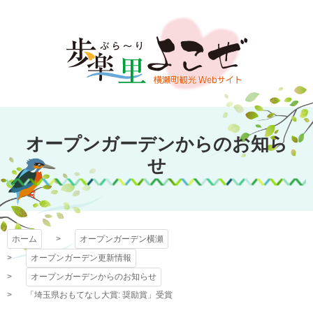
コ
ン
テ
ン
ツ
本
文
オープンガーデン
へ
オープンガーデンからのお知ら
ス
横瀬
キ
せ
ッ
プ
ホーム
オープンガーデン横瀬
オープンガーデン更新情報
オープンガーデンからのお知らせ
「埼玉県おもてなし大賞: 奨励賞」受賞