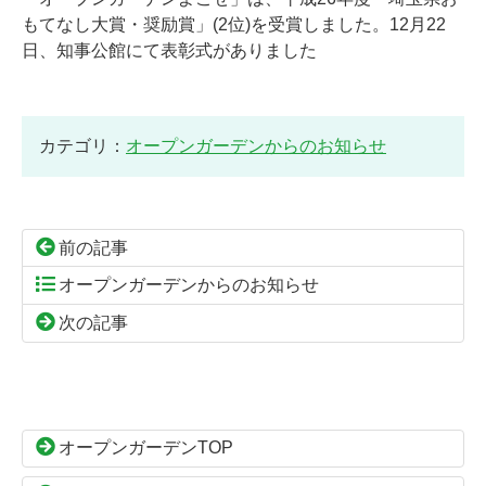
もてなし大賞・奨励賞」(2位)を受賞しました。12月22
日、知事公館にて表彰式がありました
カテゴリ：
オープンガーデンからのお知らせ
前の記事
オープンガーデンからのお知らせ
次の記事
コ
ペ
ン
ー
テ
ジ
ン
の
オープンガーデンTOP
ツ
先
本
頭