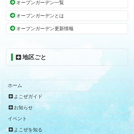
オープンガーデン一覧
文
へ
の
戻
オープンガーデンとは
先
る
頭
オープンガーデン更新情報
へ
戻
る
地区ごと
ホーム
よこぜガイド
お知らせ
イベント
よこぜを知る