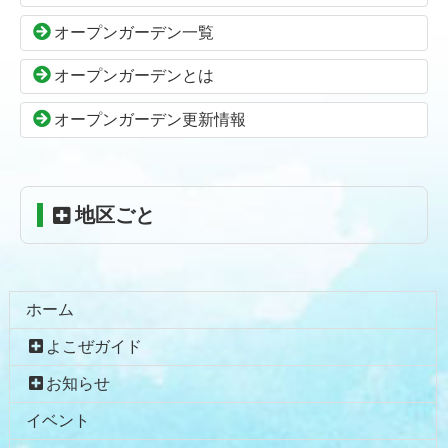
本
頭
オープンガーデン一覧
文
へ
の
戻
オープンガーデンとは
先
る
頭
オープンガーデン更新情報
へ
戻
る
地区ごと
ホーム
よこぜガイド
お知らせ
イベント