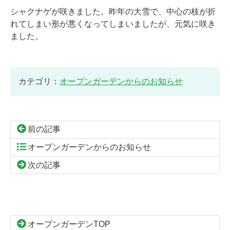
シャクナゲが咲きました。昨年の大雪で、中心の枝が折
れてしまい形が悪くなってしまいましたが、元気に咲き
ました。
カテゴリ：
オープンガーデンからのお知らせ
前の記事
オープンガーデンからのお知らせ
次の記事
コ
ペ
ン
ー
テ
ジ
ン
の
オープンガーデンTOP
ツ
先