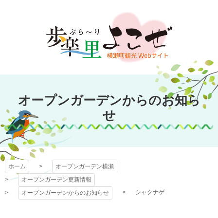
コ
ン
テ
ン
ツ
本
文
オープンガーデン
へ
オープンガーデンからのお知ら
ス
横瀬
キ
せ
ッ
プ
ホーム
オープンガーデン横瀬
オープンガーデン更新情報
シャクナゲ
オープンガーデンからのお知らせ