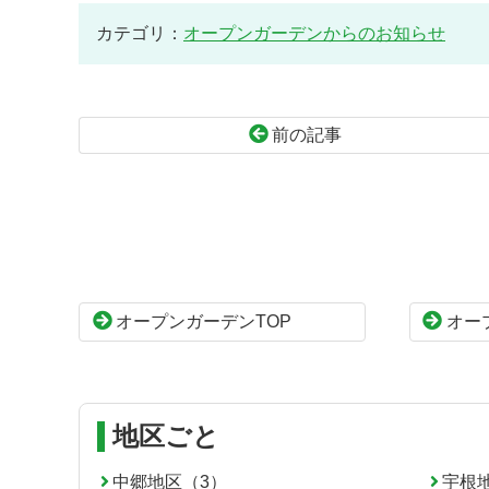
カテゴリ：
オープンガーデンからのお知らせ
前の記事
コ
ペ
ン
ー
テ
ジ
ン
の
ツ
先
本
頭
オープンガーデンTOP
オー
文
へ
の
戻
先
る
頭
へ
地区ごと
戻
る
中郷地区（3）
宇根