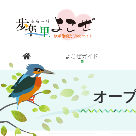
コ
ン
テ
ン
ツ
本
文
オープンガ
へ
よこぜガイド
ス
キ
ッ
ーデン横瀬
プ
オー