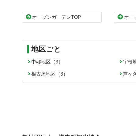
ツ
先
本
頭
オープンガーデンTOP
オー
文
へ
の
戻
先
る
頭
へ
地区ごと
戻
る
中郷地区（3）
宇根
根古屋地区（3）
芦ヶ