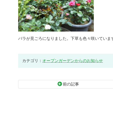
バラが見ごろになりました。下草も色々咲いていま
カテゴリ：
オープンガーデンからのお知らせ
前の記事
コ
ペ
ン
ー
テ
ジ
ン
の