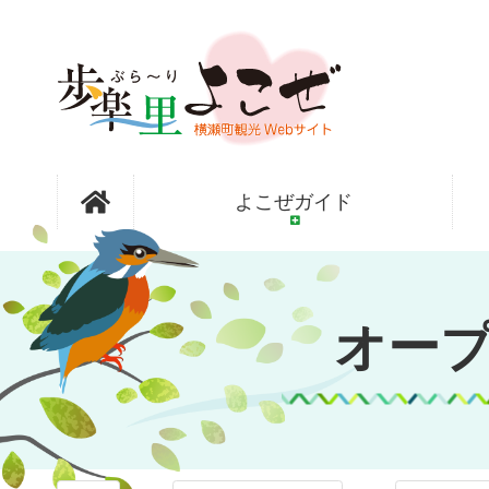
コ
ン
テ
ン
ツ
本
文
オープンガ
へ
よこぜガイド
ス
キ
ッ
ーデン横瀬
プ
オー