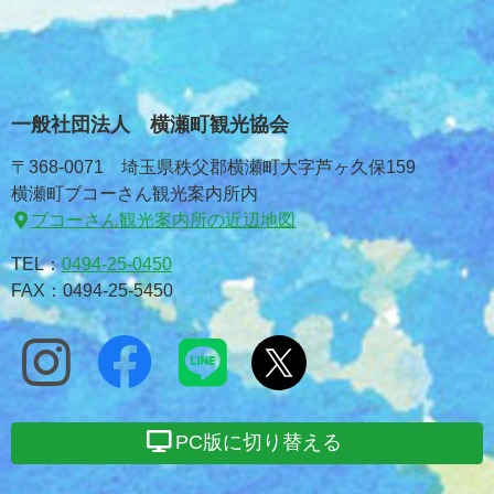
一般社団法人 横瀬町観光協会
〒368-0071 埼玉県秩父郡横瀬町大字芦ヶ久保159
横瀬町ブコーさん観光案内所内
ブコーさん観光案内所の近辺地図
TEL：
0494-25-0450
FAX：0494-25-5450
PC版に切り替える