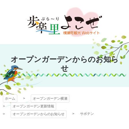
コ
ン
テ
ン
ツ
本
文
オープンガーデン
へ
オープンガーデンからのお知ら
ス
横瀬
キ
せ
ッ
プ
ホーム
オープンガーデン横瀬
オープンガーデン更新情報
サボテン
オープンガーデンからのお知らせ