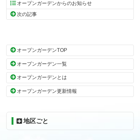
オープンガーデンからのお知らせ
次の記事
コ
ペ
ン
ー
テ
ジ
ン
の
オープンガーデンTOP
ツ
先
本
頭
オープンガーデン一覧
文
へ
の
戻
オープンガーデンとは
先
る
頭
オープンガーデン更新情報
へ
戻
る
地区ごと