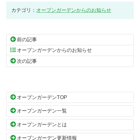
カテゴリ：
オープンガーデンからのお知らせ
前の記事
オープンガーデンからのお知らせ
次の記事
コ
ペ
ン
ー
テ
ジ
ン
の
オープンガーデンTOP
ツ
先
本
頭
オープンガーデン一覧
文
へ
の
戻
オープンガーデンとは
先
る
頭
オープンガーデン更新情報