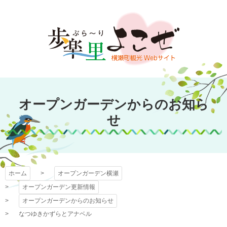
コ
ン
テ
ン
ツ
本
文
オープンガーデン
へ
オープンガーデンからのお知ら
ス
横瀬
キ
せ
ッ
プ
ホーム
オープンガーデン横瀬
オープンガーデン更新情報
オープンガーデンからのお知らせ
なつゆきかずらとアナベル