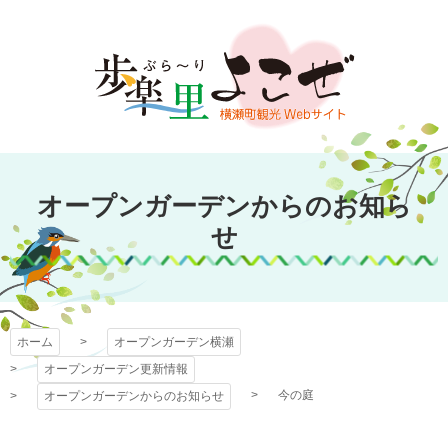
コ
ン
テ
ン
ツ
本
文
オープンガーデン
へ
オープンガーデンからのお知ら
ス
横瀬
キ
せ
ッ
プ
ホーム
オープンガーデン横瀬
オープンガーデン更新情報
今の庭
オープンガーデンからのお知らせ