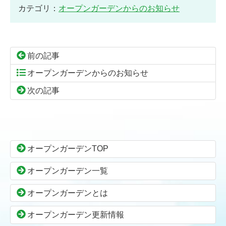
カテゴリ：
オープンガーデンからのお知らせ
前の記事
オープンガーデンからのお知らせ
次の記事
コ
ペ
ン
ー
テ
ジ
ン
の
オープンガーデンTOP
ツ
先
本
頭
オープンガーデン一覧
文
へ
の
戻
オープンガーデンとは
先
る
頭
オープンガーデン更新情報