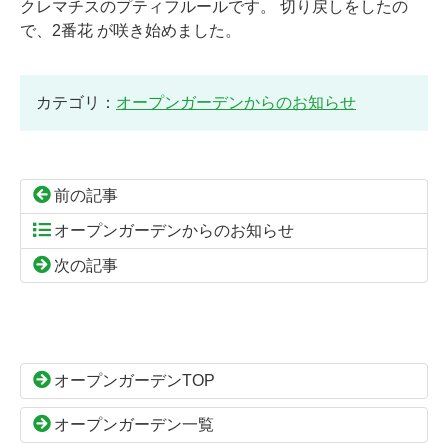
クレマチスのプティフルールです。 切り戻しをしたの
で、2番花 が咲き始めました。
カテゴリ：
オープンガーデンからのお知らせ
前の記事
オープンガーデンからのお知らせ
次の記事
コ
ペ
ン
ー
テ
ジ
ン
の
オープンガーデンTOP
ツ
先
本
頭
オープンガーデン一覧
文
へ