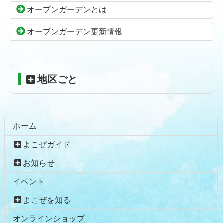
の
戻
オープンガーデンとは
先
る
頭
オープンガーデン更新情報
へ
戻
る
地区ごと
ホーム
よこぜガイド
お知らせ
イベント
よこぜを知る
オンラインショップ