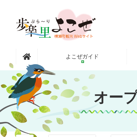
コ
ン
テ
ン
ツ
本
文
オープンガ
へ
よこぜガイド
ス
キ
ッ
ーデン横瀬
プ
オー