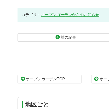
カテゴリ：
オープンガーデンからのお知らせ
前の記事
コ
ペ
ン
ー
テ
ジ
ン
の
ツ
先
本
頭
オープンガーデンTOP
オー
文
へ
の
戻
先
る
頭
へ
地区ごと
戻