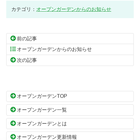
カテゴリ：
オープンガーデンからのお知らせ
前の記事
オープンガーデンからのお知らせ
次の記事
コ
ペ
ン
ー
テ
ジ
ン
の
オープンガーデンTOP
ツ
先
本
頭
オープンガーデン一覧
文
へ
の
戻
オープンガーデンとは
先
る
頭
オープンガーデン更新情報