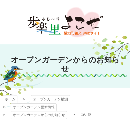
コ
ン
テ
ン
ツ
本
文
オープンガーデン
へ
オープンガーデンからのお知ら
ス
横瀬
キ
せ
ッ
プ
ホーム
オープンガーデン横瀬
オープンガーデン更新情報
白い花
オープンガーデンからのお知らせ