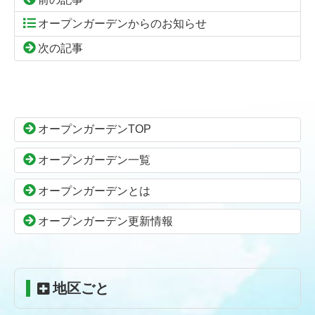
オープンガーデンからのお知らせ
次の記事
コ
ペ
ン
ー
テ
ジ
ン
の
オープンガーデンTOP
ツ
先
本
頭
オープンガーデン一覧
文
へ
の
戻
オープンガーデンとは
先
る
頭
オープンガーデン更新情報
へ
戻
る
地区ごと