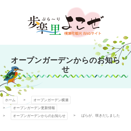
コ
ン
テ
ン
ツ
本
文
オープンガーデン
へ
オープンガーデンからのお知ら
ス
横瀬
キ
せ
ッ
プ
ホーム
オープンガーデン横瀬
オープンガーデン更新情報
ばらが、咲きだしました
オープンガーデンからのお知らせ