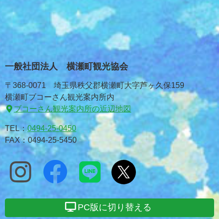
一般社団法人 横瀬町観光協会
〒368-0071 埼玉県秩父郡横瀬町大字芦ヶ久保159
横瀬町ブコーさん観光案内所内
ブコーさん観光案内所の近辺地図
TEL：
0494-25-0450
FAX：0494-25-5450
PC版に切り替える